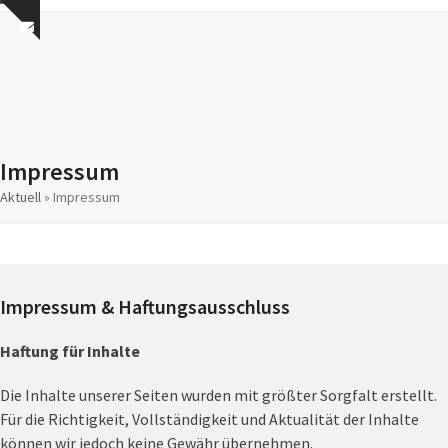
Skip
Open
Close
Show
to
mobile
mobile
notice
content
menu
menu
Impressum
Aktuell
»
Impressum
Impressum & Haftungsausschluss
Haftung für Inhalte
Die Inhalte unserer Seiten wurden mit größter Sorgfalt erstellt.
Für die Richtigkeit, Vollständigkeit und Aktualität der Inhalte
können wir jedoch keine Gewähr übernehmen.