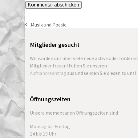
Musik und Poesie
vorheriger
Beitrag:
Mitglieder gesucht
Wir würden uns über viele neue aktive oder fördern
Mitglieder freuen! Füllen Sie unseren
Aufnahmeantrag
aus und senden Sie diesen zu uns!
Öffnungszeiten
Unsere momentanen Öffnungszeiten sind
Montag bis Freitag
14 bis 19 Uhr