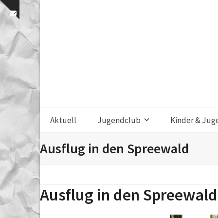
Skip
Show
to
notice
content
Aktuell
Jugendclub
Kinder & Jug
Ausflug in den Spreewald
Ausflug in den Spreewald