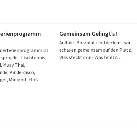
erienprogramm
Gemeinsam Gelingt’s!
Auftakt: Bolzplatz entdecken - wir
schauen gemeinsam auf den Platz.
erferienprogramm ist
Was steckt drin? Was fehlt?…
usprojekt, Tischtennis,
, Muay Thai,
de, Kinderdisco,
el, Minigolf, Floß