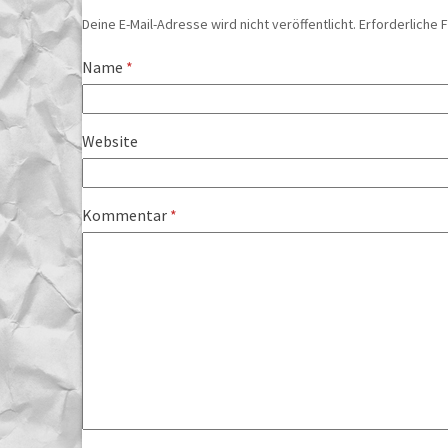
Deine E-Mail-Adresse wird nicht veröffentlicht.
Erforderliche 
Name
*
Website
Kommentar
*