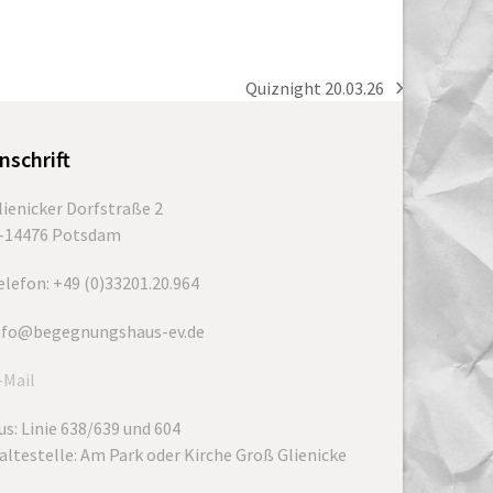
Quiznight 20.03.26
Nächster
Beitrag:
nschrift
lienicker Dorfstraße 2
-14476 Potsdam
elefon: +49 (0)33201.20.964
nfo@begegnungshaus-ev.de
-Mail
us: Linie 638/639 und 604
altestelle: Am Park oder Kirche Groß Glienicke