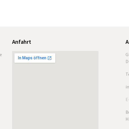
Anfahrt
A
de
G
D
T
i
E
B
H