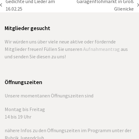
Gedichte und Lieder am
Garagenflohmarkt in Groß
vorheriger
Nächster
16.02.25
Glienicke
Beitrag:
Beitrag:
Mitglieder gesucht
Wir würden uns über viele neue aktive oder fördernde
Mitglieder freuen! Füllen Sie unseren
Aufnahmeantrag
aus
und senden Sie diesen zu uns!
Öffnungszeiten
Unsere momentanen Öffnungszeiten sind
Montag bis Freitag
14 bis 19 Uhr
nähere Infos zu den Öffnungszeiten im Programm unter der
Rubrik Jugendclub