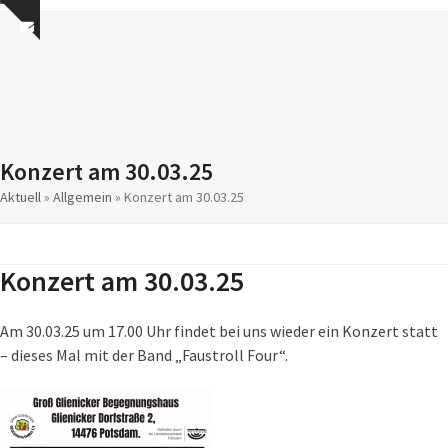
Skip
Open
Close
Show
to
mobile
mobile
notice
content
menu
menu
Konzert am 30.03.25
Aktuell
»
Allgemein
»
Konzert am 30.03.25
Konzert am 30.03.25
Am 30.03.25 um 17.00 Uhr findet bei uns wieder ein Konzert statt
– dieses Mal mit der Band „Faustroll Four“.