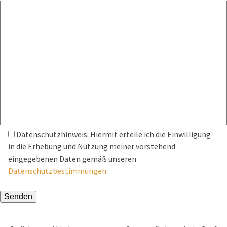
Datenschutzhinweis: Hiermit erteile ich die Einwilligung
in die Erhebung und Nutzung meiner vorstehend
eingegebenen Daten gemäß unseren
Datenschutzbestimmungen
.
Bitte lasse dieses Feld leer.