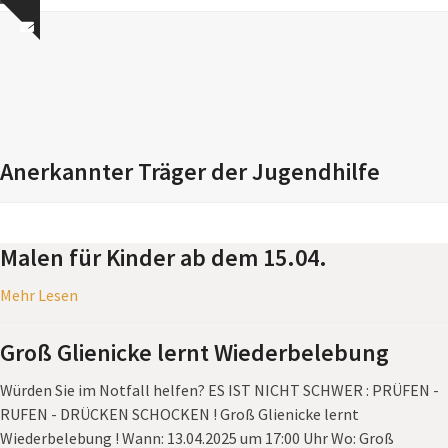
Skip
Open
Close
Show
to
mobile
mobile
notice
content
menu
menu
Anerkannter Träger der Jugendhilfe
Malen für Kinder ab dem 15.04.
Mehr Lesen
Groß Glienicke lernt Wiederbelebung
Würden Sie im Notfall helfen? ES IST NICHT SCHWER : PRÜFEN -
RUFEN - DRÜCKEN SCHOCKEN ! Groß Glienicke lernt
Wiederbelebung ! Wann: 13.04.2025 um 17:00 Uhr Wo: Groß