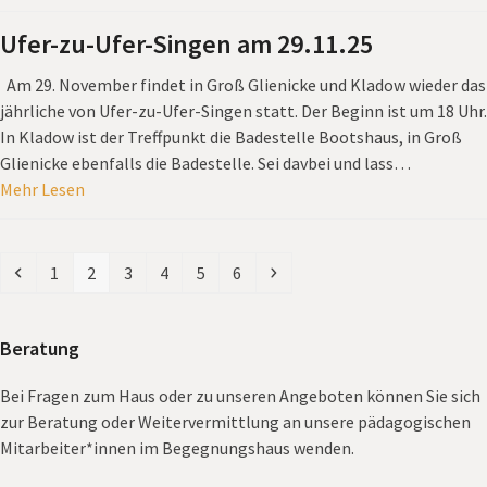
Ufer-zu-Ufer-Singen am 29.11.25
Am 29. November findet in Groß Glienicke und Kladow wieder das
jährliche von Ufer-zu-Ufer-Singen statt. Der Beginn ist um 18 Uhr.
In Kladow ist der Treffpunkt die Badestelle Bootshaus, in Groß
Glienicke ebenfalls die Badestelle. Sei davbei und lass…
Mehr Lesen
Vorheriger
Seite
Seite
Seite
Seite
Seite
Seite
Vorwärts
1
2
3
4
5
6
Beratung
Bei Fragen zum Haus oder zu unseren Angeboten können Sie sich
zur Beratung oder Weitervermittlung an unsere pädagogischen
Mitarbeiter*innen im Begegnungshaus wenden.