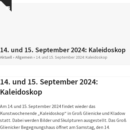
Skip
Open
Close
Show
to
mobile
mobile
notice
content
menu
menu
14. und 15. September 2024: Kaleidoskop
Aktuell
»
Allgemein
»
14. und 15. September 2024: Kaleidoskop
14. und 15. September 2024:
Kaleidoskop
Am 14. und 15. September 2024 findet wieder das
Kunstwochenende „Kaleidoskop“ in Groß Glienicke und Kladow
statt. Dabei werden Bilder und Skulpturen ausgestellt. Das Groß
Glienicker Begegnungshaus öffnet am Samstag, den 14.