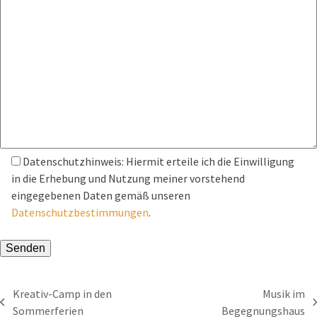
Datenschutzhinweis: Hiermit erteile ich die Einwilligung
in die Erhebung und Nutzung meiner vorstehend
eingegebenen Daten gemäß unseren
Datenschutzbestimmungen
.
Bitte lasse dieses Feld leer.
Kreativ-Camp in den
Musik im
vorheriger
Nächster
Sommerferien
Begegnungshaus