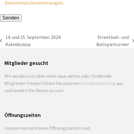
Datenschutzbestimmungen
.
Bitte lasse dieses Feld leer.
14. und 15. September 2024:
Streetball- und
vorheriger
Nächster
Kaleidoskop
Ballspielturnier
Beitrag:
Beitrag:
Mitglieder gesucht
Wir würden uns über viele neue aktive oder fördernde
Mitglieder freuen! Füllen Sie unseren
Aufnahmeantrag
aus
und senden Sie diesen zu uns!
Öffnungszeiten
Unsere momentanen Öffnungszeiten sind