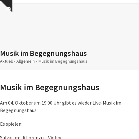
Skip
Open
Close
Show
to
mobile
mobile
notice
content
menu
menu
Musik im Begegnungshaus
Aktuell
»
Allgemein
»
Musik im Begegnungshaus
Musik im Begegnungshaus
Am 04. Oktober um 19.00 Uhr gibt es wieder Live-Musik im
Begegnungshaus.
Es spielen:
Salvatore di Lorenzo – Violine